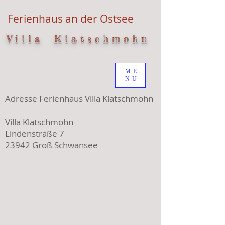
Ferienhaus an der Ostsee
V i l l a K l a t s c h m o h n
ME
NU
Adresse Ferienhaus Villa Klatschmohn
Villa Klatschmohn
Lindenstraße 7
23942 Groß Schwansee