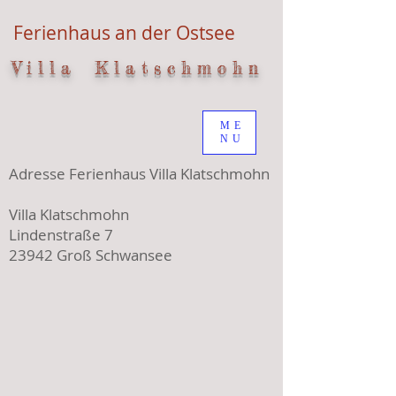
Ferienhaus an der Ostsee
V i l l a K l a t s c h m o h n
ME
NU
Adresse Ferienhaus Villa Klatschmohn
Villa Klatschmohn
Lindenstraße 7
23942 Groß Schwansee