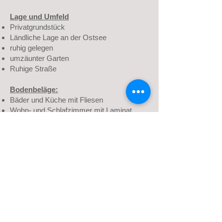
Lage und Umfeld
Privatgrundstück
Ländliche Lage an der Ostsee
ruhig gelegen
umzäunter Garten
Ruhige Straße
Bodenbeläge:
Bäder und Küche mit Fliesen
Wohn- und Schlafzimmer mit Laminat
Gemeinschaftsraum mit Fliesen
Sauna und Hauswirtschaftsraum mit
Fliesen
Gut zu wissen:
alle Wohnzimmer mit Lichtschutzrollos
alles Schlafzimmer mit Verdunkelunsrollos
alle Bäder mit Fenster und Sichtschutzrollo
alle Räume mit Zentralheizung, ganzjährig
Stromanbieter: Ökostrom