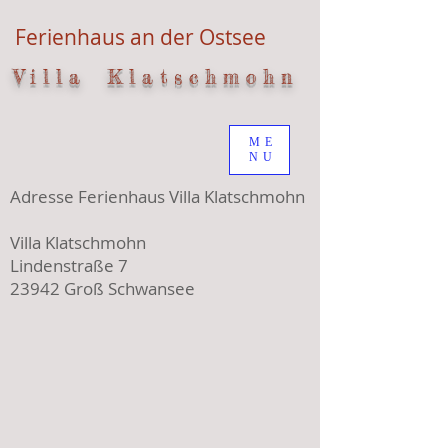
Ferienhaus an der Ostsee
V i l l a K l a t s c h m o h n
ME
NU
Adresse Ferienhaus Villa Klatschmohn
Villa Klatschmohn
Lindenstraße 7
23942 Groß Schwansee