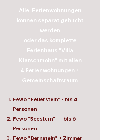
Alle Ferienwohnungen
können separat gebucht
werden
oder das komplette
Ferienhaus "Villa
Klatschmohn" mit allen
4 Ferienwohnungen +
Gemeinschaftsraum
Fewo "Feuerstein" - bis 4
Personen
Fewo "Seestern" - bis 6
Personen
Fewo "Bernstein" + Zimmer