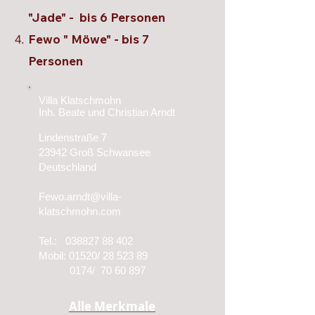
"Jade" - bis 6 Personen
Fewo " Möwe" - bis 7
Personen
Villa Klatschmohn
Inh. Beate und Christian Arndt
Lindenstraße 7
23942 Groß Schwansee
Deutschland
Fewo.arndt@villa-
klatschmohn.com
Tel.:
038827 88 402
Mobil: 01520/
28 523 89
0174/
70 60 897
Alle Merkmale